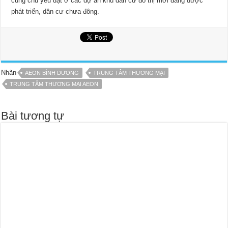
cũng chủ yếu đặt ở các dự án khu dân cư đô thị mới đang được
phát triển, dân cư chưa đông.
Nhãn
AEON BÌNH DƯƠNG
TRUNG TÂM THƯƠNG MẠI
TRUNG TÂM THƯƠNG MẠI AEON
Bài tương tự