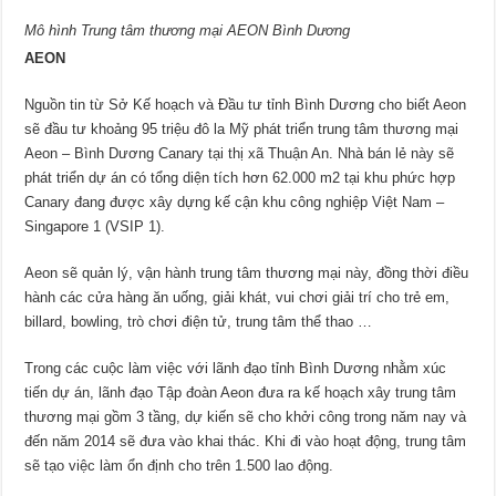
Mô hình Trung tâm thương mại AEON Bình Dương
AEON
Nguồn tin từ Sở Kế hoạch và Đầu tư tỉnh Bình Dương cho biết Aeon
sẽ đầu tư khoảng 95 triệu đô la Mỹ phát triển trung tâm thương mại
Aeon – Bình Dương Canary tại thị xã Thuận An. Nhà bán lẻ này sẽ
phát triển dự án có tổng diện tích hơn 62.000 m2 tại khu phức hợp
Canary đang được xây dựng kế cận khu công nghiệp Việt Nam –
Singapore 1 (VSIP 1).
Aeon sẽ quản lý, vận hành trung tâm thương mại này, đồng thời điều
hành các cửa hàng ăn uống, giải khát, vui chơi giải trí cho trẻ em,
billard, bowling, trò chơi điện tử, trung tâm thể thao …
Trong các cuộc làm việc với lãnh đạo tỉnh Bình Dương nhằm xúc
tiến dự án, lãnh đạo Tập đoàn Aeon đưa ra kế hoạch xây trung tâm
thương mại gồm 3 tầng, dự kiến sẽ cho khởi công trong năm nay và
đến năm 2014 sẽ đưa vào khai thác. Khi đi vào hoạt động, trung tâm
sẽ tạo việc làm ổn định cho trên 1.500 lao động.