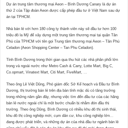
Dự án trung tâm thương mại Aeon – Bình Dương Canary là dự án
thứ 2 của Tập đoàn Aeon được cấp phép đầu tư ở Việt Nam sau dự
án tại TPHCM.
Nhà bán lẻ với hơn 180 công ty thành viên này sẽ đầu tư hơn 100
triệu đô la Mỹ để xây dựng một trung tâm thương mại tại quận Tân
Phú của TPHCM với tên gọi Trung tâm thương mại Aeon – Tân Phú
Celadon (Aeon Shopping Center – Tan Phu Celadon).
Tỉnh Bình Dương trong thời gian qua thu hút các nhà phân phối lớn
trong và ngoài nước như Metro Cash & Carry, Lotte Mart, Big C,
Co.opmart, Vinatext Mart, Citi Mart, FiveMart, …
Theo ông Lê Việt Dũng, Phó giám đốc Sở Kế hoạch và Đầu tư Bình
Dương, thị trường bán lẻ trên địa bàn tỉnh mặc dù có tăng trưởng
trong những năm gần đây, nhưng việc tìm đến đầu tư của các hãng
bán lẻ nước ngoài chỉ là một bước chuẩn bị nhằm đón đầu thị
trường. Theo ông Dũng, Bình Dương có nhiều khu đô thị sinh thái,
khu đô thị công nghiệp mới, cụm dân cư, khu công nghiệp lớn…
đang được phát triển, và những dự án của nhà đầu tư ngành bán lẻ