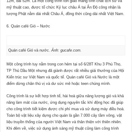
12m, dài 52m. Là một công trình tôn giáo mang tính chất lịch sử và
mỹ thuật cao, được tổ chức Kỷ lục châu Á tại Ấn Độ công nhận là
tượng Phật nằm dài nhất Châu Á, đồng thời cũng dài nhất Việt Nam.
6. Quán café Gió – Nước
Quán café Gió và nước.
Ảnh: gucafe.com.
Một công trình tuy nằm trong con hẻm tại số 6/28T Khu 3 Phú Thọ,
TP Thủ Dầu Một nhưng đã giành được rất nhiều giải thưởng của Hội
Kiến trúc sư Việt Nam và quốc tế. Quán café Gió và Nước là một
điểm dừng chân thú vị và dư sức mê hoặc teen chúng mình.
Công trình là sự kết hợp tinh tế, hài hoà giữa năng lượng gió và khả
năng làm mát của nước, ứng dụng nguyên tắc khí động học đã giúp
cho công trình tiết kiệm được chi phí mua và sử dụng máy điều hoà.
Toàn bộ vật liệu xây dựng cho quán là gần 7.000 cây tầm vông, vật
liệu truyền thống của người Việt Nam và thân thiện với thiên nhiên.
Khi đêm về, việc sử dụng ánh sáng mỹ thuật cũng làm công trình