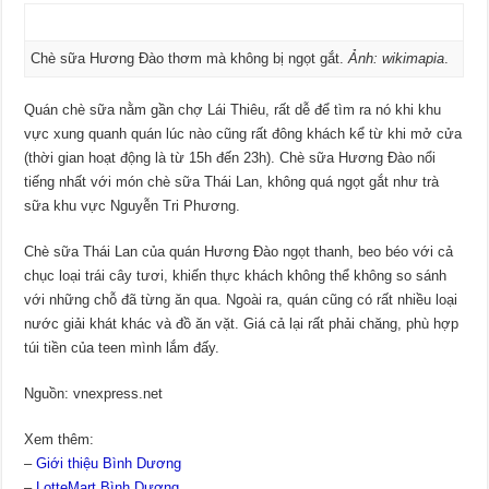
Chè sữa Hương Đào thơm mà không bị ngọt gắt.
Ảnh: wikimapia
.
Quán chè sữa nằm gần chợ Lái Thiêu, rất dễ để tìm ra nó khi khu
vực xung quanh quán lúc nào cũng rất đông khách kể từ khi mở cửa
(thời gian hoạt động là từ 15h đến 23h). Chè sữa Hương Đào nổi
tiếng nhất với món chè sữa Thái Lan, không quá ngọt gắt như trà
sữa khu vực Nguyễn Tri Phương.
Chè sữa Thái Lan của quán Hương Đào ngọt thanh, beo béo với cả
chục loại trái cây tươi, khiến thực khách không thể không so sánh
với những chỗ đã từng ăn qua. Ngoài ra, quán cũng có rất nhiều loại
nước giải khát khác và đồ ăn vặt. Giá cả lại rất phải chăng, phù hợp
túi tiền của teen mình lắm đấy.
Nguồn: vnexpress.net
Xem thêm:
–
Giới thiệu Bình Dương
–
LotteMart Bình Dương