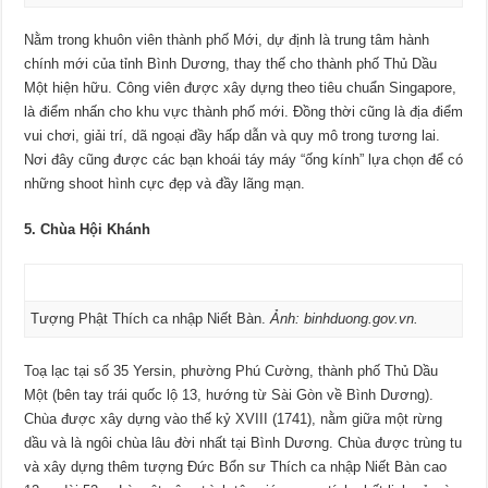
Nằm trong khuôn viên thành phố Mới, dự định là trung tâm hành
chính mới của tỉnh Bình Dương, thay thế cho thành phố Thủ Dầu
Một hiện hữu. Công viên được xây dựng theo tiêu chuẩn Singapore,
là điểm nhấn cho khu vực thành phố mới. Đồng thời cũng là địa điểm
vui chơi, giải trí, dã ngoại đầy hấp dẫn và quy mô trong tương lai.
Nơi đây cũng được các bạn khoái táy máy “ống kính” lựa chọn để có
những shoot hình cực đẹp và đầy lãng mạn.
5. Chùa Hội Khánh
Tượng Phật Thích ca nhập Niết Bàn.
Ảnh: binhduong.gov.vn.
Toạ lạc tại số 35 Yersin, phường Phú Cường, thành phố Thủ Dầu
Một (bên tay trái quốc lộ 13, hướng từ Sài Gòn về Bình Dương).
Chùa được xây dựng vào thế kỷ XVIII (1741), nằm giữa một rừng
dầu và là ngôi chùa lâu đời nhất tại Bình Dương. Chùa được trùng tu
và xây dựng thêm tượng Đức Bổn sư Thích ca nhập Niết Bàn cao