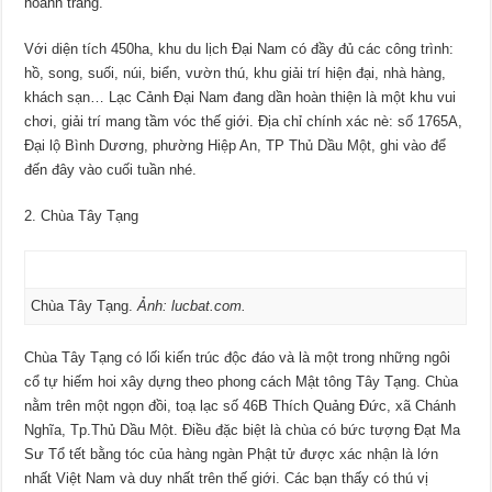
hoành tráng.
Với diện tích 450ha, khu du lịch Đại Nam có đầy đủ các công trình:
hồ, song, suối, núi, biển, vườn thú, khu giải trí hiện đại, nhà hàng,
khách sạn… Lạc Cảnh Đại Nam đang dần hoàn thiện là một khu vui
chơi, giải trí mang tầm vóc thế giới. Địa chỉ chính xác nè: số 1765A,
Đại lộ Bình Dương, phường Hiệp An, TP Thủ Dầu Một, ghi vào để
đến đây vào cuối tuần nhé.
2. Chùa Tây Tạng
Chùa Tây Tạng.
Ảnh: lucbat.com.
Chùa Tây Tạng có lối kiến trúc độc đáo và là một trong những ngôi
cổ tự hiếm hoi xây dựng theo phong cách Mật tông Tây Tạng. Chùa
nằm trên một ngọn đồi, toạ lạc số 46B Thích Quảng Đức, xã Chánh
Nghĩa, Tp.Thủ Dầu Một. Điều đặc biệt là chùa có bức tượng Đạt Ma
Sư Tổ tết bằng tóc của hàng ngàn Phật tử được xác nhận là lớn
nhất Việt Nam và duy nhất trên thế giới. Các bạn thấy có thú vị