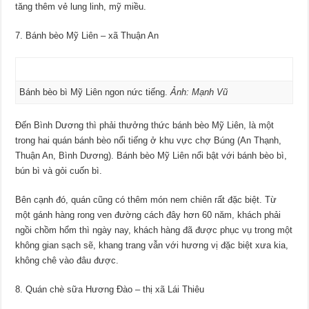
tăng thêm vẻ lung linh, mỹ miều.
7. Bánh bèo Mỹ Liên – xã Thuận An
Bánh bèo bì Mỹ Liên ngon nức tiếng.
Ảnh:
Mạnh Vũ
Đến Bình Dương thì phải thưởng thức bánh bèo Mỹ Liên, là một
trong hai quán bánh bèo nổi tiếng ở khu vực chợ Búng (An Thạnh,
Thuận An, Bình Dương). Bánh bèo Mỹ Liên nổi bật với bánh bèo bì,
bún bì và gỏi cuốn bì.
Bên cạnh đó, quán cũng có thêm món nem chiên rất đặc biệt. Từ
một gánh hàng rong ven đường cách đây hơn 60 năm, khách phải
ngồi chồm hổm thì ngày nay, khách hàng đã được phục vụ trong một
không gian sạch sẽ, khang trang vẫn với hương vị đặc biệt xưa kia,
không chê vào đâu được.
8. Quán chè sữa Hương Đào – thị xã Lái Thiêu