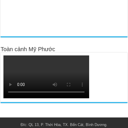
Toàn cảnh Mỹ Phước
Đ/c: QL 13, P. Thới Hòa, TX. Bến Cát, Bình Dương.